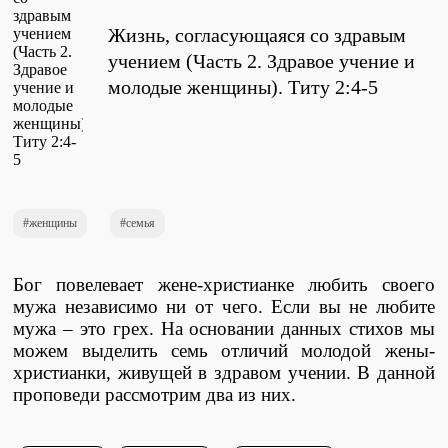
Проповеди
Жизнь, согласующаяся со здравым
стих за стихом
учением (Часть 2. Здравое учение и
молодые женщины). Титу 2:4-5
Слушай каждый день
Актуальные конспекты проповедей
женщины
семья
Тематические проповеди
Бог повелевает жене-христианке любить своего
мужа независимо ни от чего. Если вы не любите
мужа – это грех. На основании данных стихов мы
можем выделить семь отличий молодой жены-
Библейская школа.
Богословие
христианки, живущей в здравом учении. В данной
проповеди рассмотрим два из них.
Библейская школа.