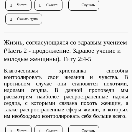
Душепопечение
Читать
Скачать
Слушать
Скачать аудио
Жизнь, согласующаяся со здравым учением
(Часть 2 - продолжение. Здравое учение и
Служение «Слово Истины»
Служение «Слово Истины»
молодые женщины). Титу 2:4-5
Благочестивая христианка способна
контролировать свои желания и чувства. В
противном случае они становятся похотями,
идолами сердца. В данной проповеди мы
рассмотрим наиболее распространенные идолы
сердца, с которыми связана похоть женщин, а
также распространенные сферы жизни, в которых
им необходимо контролировать себя больше всего.
Читать
Скачать
Слушать