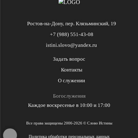
Душепопечение
Ростов-на-Дону, пер. Клязьминский, 19
+7 (988) 551-43-08
istini.slovo@yandex.ru
Служение «Слово Истины»
Служение «Слово Истины»
Задать вопрос
Контакты
Служение «Слово Истины»
Служение «Слово Истины»
О служении
Духовная реформация
Библейская школа
Богослужения
Каждое воскресенье в 10:00 и 17:00
Разъяснительная проповедь
Проповедь стих за стихом
Все права защищены 2006-2026 © Слово Истины
Библейские решения
Политика обработки персональных данных