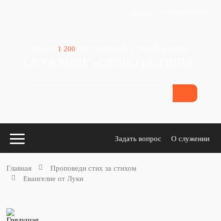
Зачем авторизация?
Войти
БОЛЕЕ
1 200
ПРОПОВЕДЕЙ, СТАТЕЙ И КНИГ
СЛУЖЕНИЕ «СЛОВО ИСТИНЫ»
Задать вопрос
О служении
Главная
Проповеди стих за стихом
Евангелие от Луки
Конспекты
для проповедников