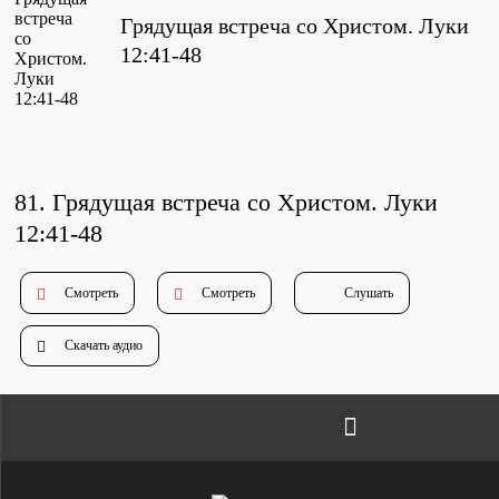
Проповеди
Грядущая встреча со Христом. Луки
стих за стихом
12:41-48
Слушай каждый день
81.
Грядущая встреча со Христом
.
Луки
Актуальные конспекты проповедей
12:41-48
Смотреть
Смотреть
Слушать
Тематические проповеди
Скачать аудио
Библейская школа.
Богословие
Библейская школа.