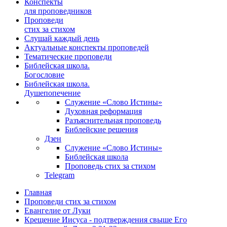
Конспекты
для проповедников
Проповеди
стих за стихом
Слушай каждый день
Актуальные конспекты проповедей
Тематические проповеди
Библейская школа.
Богословие
Библейская школа.
Душепопечение
Служение «Слово Истины»
Духовная реформация
Разъяснительная проповедь
Библейские решения
Дзен
Служение «Слово Истины»
Библейская школа
Проповедь стих за стихом
Telegram
Главная
Проповеди стих за стихом
Евангелие от Луки
Крещение Иисуса - подтверждения свыше Его