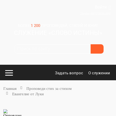
Войти
Зачем авторизация?
БОЛЕЕ
1 200
ПРОПОВЕДЕЙ, СТАТЕЙ И КНИГ
СЛУЖЕНИЕ «СЛОВО ИСТИНЫ»
Задать вопрос
О служении
Главная
Проповеди стих за стихом
Евангелие от Луки
Конспекты
для проповедников