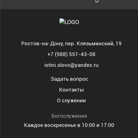
Душепопечение
Ростов-на-Дону, пер. Клязьминский, 19
+7 (988) 551-43-08
Служение «Слово Истины»
Служение «Слово Истины»
istini.slovo@yandex.ru
Задать вопрос
Контакты
Служение «Слово Истины»
Служение «Слово Истины»
О служении
Духовная реформация
Библейская школа
Богослужения
Каждое воскресенье в 10:00 и 17:00
Разъяснительная проповедь
Проповедь стих за стихом