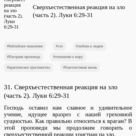
Проповеди
Сверхъестественная реакция на зло
стих за стихом
(часть 2). Луки 6:29-31
Слушай каждый день
библейское мышление
зло
любовь к людям
Нагорная проповедь
отношение к миру
Актуальные конспекты проповедей
практическое христианство
благочестивая жизнь
Тематические проповеди
31. Сверхъестественная реакция на зло
(часть 2)
.
Луки 6:29-31
Библейская школа.
Господь оставил нам славное и удивительное
Богословие
учение, идущее вразрез с нашей греховной
сущностью. Как правильно относиться к врагам? В
этой проповеди мы продолжим говорить о
сверхъестественной реакции христиан на зло.
Библейская школа.