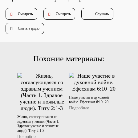
Душепопечение
Смотреть
Смотреть
Слушать
Скачать аудио
Похожие материалы:
Служение «Слово Истины»
Служение «Слово Истины»
Наше участие в духовной
войне. Ефесянам 6:10−20
Подробнее
Жизнь, согласующаяся со
здравым учением (Часть 1.
Здравое учение и пожилые
люди). Титу 2:1-3
Подробнее