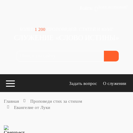
Зачем авторизация?
Войти
БОЛЕЕ
1 200
ПРОПОВЕДЕЙ, СТАТЕЙ И КНИГ
СЛУЖЕНИЕ «СЛОВО ИСТИНЫ»
Задать вопрос
О служении
Главная
Проповеди стих за стихом
Евангелие от Луки
Конспекты
для проповедников