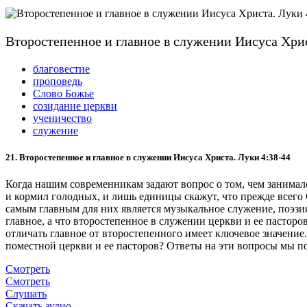
Второстепенное и главное в служении Иисуса Хрис
благовестие
проповедь
Слово Божье
созидание церкви
ученичество
служение
21. Второстепенное и главное в служении Иисуса Христа
.
Луки 4:38-44
Когда нашим современникам задают вопрос о том, чем занимал
и кормил голодных, и лишь единицы скажут, что прежде всего 
самым главным для них является музыкальное служение, поэзия
главное, а что второстепенное в служении церкви и ее пасто
отличать главное от второстепенного имеет ключевое значени
поместной церкви и ее пасторов? Ответы на эти вопросы мы по
Смотреть
Смотреть
Слушать
Скачать аудио