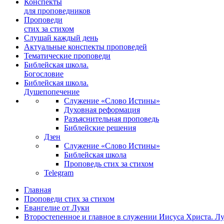
Конспекты
для проповедников
Проповеди
стих за стихом
Слушай каждый день
Актуальные конспекты проповедей
Тематические проповеди
Библейская школа.
Богословие
Библейская школа.
Душепопечение
Служение «Слово Истины»
Духовная реформация
Разъяснительная проповедь
Библейские решения
Дзен
Служение «Слово Истины»
Библейская школа
Проповедь стих за стихом
Telegram
Главная
Проповеди стих за стихом
Евангелие от Луки
Второстепенное и главное в служении Иисуса Христа. Лу