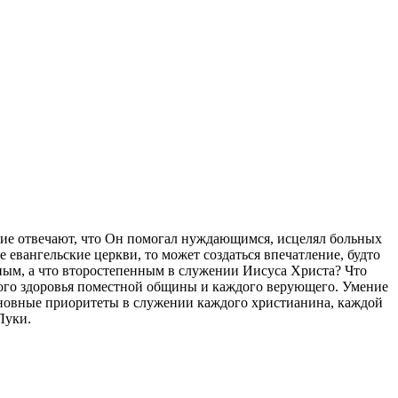
огие отвечают, что Он помогал нуждающимся, исцелял больных
евангельские церкви, то может создаться впечатление, будто
вным, а что второстепенным в служении Иисуса Христа? Что
вного здоровья поместной общины и каждого верующего. Умение
основные приоритеты в служении каждого христианина, каждой
Луки.