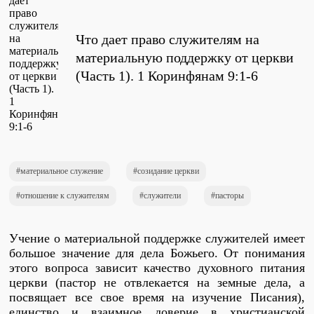
Проповеди
стих за стихом
Что дает право служителям на
материальную поддержку от церкви
(Часть 1). 1 Коринфянам 9:1-6
Слушай каждый день
Актуальные конспекты проповедей
материальное служение
созидание церкви
Тематические проповеди
отношение к служителям
служители
пасторы
Учение о материальной поддержке служителей имеет
Библейская школа.
большое значение для дела Божьего. От понимания
Богословие
этого вопроса зависит качество духовного питания
церкви (пастор не отвлекается на земные дела, а
посвящает все свое время на изучение Писания),
единство и взаимное доверие в христианской
Библейская школа.