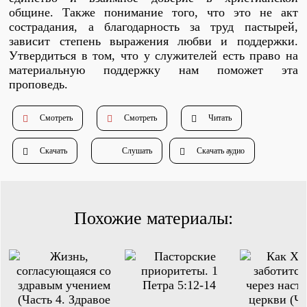
Душепопечение
общине. Также понимание того, что это не акт
сострадания, а благодарность за труд пастырей,
зависит степень выражения любви и поддержки.
Утвердиться в том, что у служителей есть право на
материальную поддержку нам поможет эта
проповедь.
Смотреть
Смотреть
Читать
Служение «Слово Истины»
Служение «Слово Истины»
Скачать
Слушать
Скачать аудио
Похожие материалы: