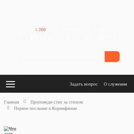
Зачем авторизация?
Войти
БОЛЕЕ
1 200
ПРОПОВЕДЕЙ, СТАТЕЙ И КНИГ
СЛУЖЕНИЕ «СЛОВО ИСТИНЫ»
Задать вопрос
О служении
Главная
Проповеди стих за стихом
Первое послание к Коринфянам
Конспекты
для проповедников