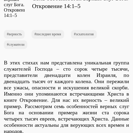
Проповеди
Откровение 14:1–5
стих за стихом
Слушай каждый день
верность
последнее время
эсхатология
служители
Актуальные конспекты проповедей
В этих стихах нам представлена уникальная группа
служителей Господа – сто сорок четыре тысячи,
представители двенадцати колен Израиля, по
Тематические проповеди
двенадцать тысяч от каждого колена. Они пережили
все ужасы, опасности и искушения великой скорби.
Именно они упоминаются встречающими Христа в
книге Откровение. Для нас их верность – великий
Библейская школа.
пример. Рассмотрим семь особенностей верных слуг
Богословие
Бога на основании примера жизни ста сорока
четырех тысяч евреев, встречающих Христа. Данные
особенности актуальны для верующих всех времен и
народов.
Библейская школа.