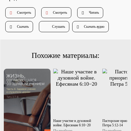
Душепопечение
Смотреть
Смотреть
Читать
Скачать
Слушать
Скачать аудио
Похожие материалы:
Служение «Слово Истины»
Служение «Слово Истины»
Наше участие в духовной
Пасторские приори
войне. Ефесянам 6:10−20
Петра 5:12-14
Подробнее
Подробнее