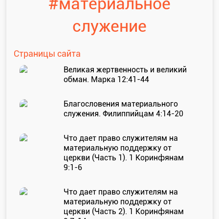
#материальное
Проповеди
стих за стихом
служение
Страницы сайта
Слушай каждый день
Великая жертвенность и великий
обман. Марка 12:41-44
Актуальные конспекты проповедей
Благословения материального
служения. Филиппийцам 4:14-20
Тематические проповеди
Что дает право служителям на
материальную поддержку от
церкви (Часть 1). 1 Коринфянам
9:1-6
Библейская школа.
Богословие
Что дает право служителям на
материальную поддержку от
церкви (Часть 2). 1 Коринфянам
Библейская школа.