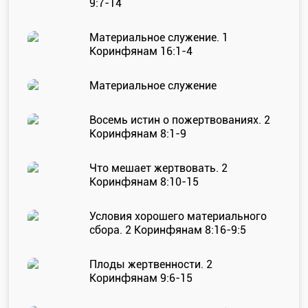
9:7-14
Душепопечение
Материальное служение. 1
Коринфянам 16:1-4
Материальное служение
Восемь истин о пожертвованиях. 2
Служение «Слово Истины»
Служение «Слово Истины»
Коринфянам 8:1-9
Что мешает жертвовать. 2
Коринфянам 8:10-15
Условия хорошего материального
сбора. 2 Коринфянам 8:16-9:5
Плоды жертвенности. 2
Коринфянам 9:6-15