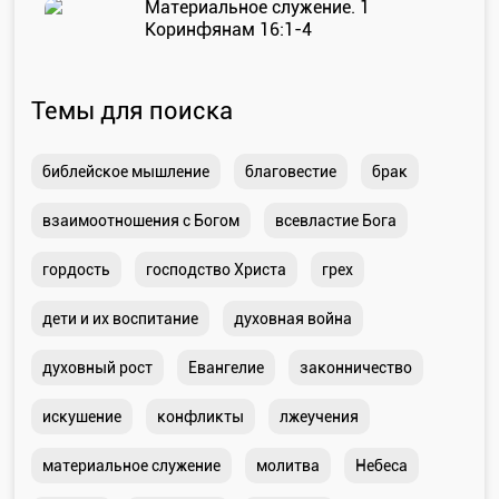
Материальное служение. 1
Коринфянам 16:1-4
Темы для поиска
библейское мышление
благовестие
брак
взаимоотношения с Богом
всевластие Бога
гордость
господство Христа
грех
дети и их воспитание
духовная война
духовный рост
Евангелие
законничество
искушение
конфликты
лжеучения
материальное служение
молитва
Небеса