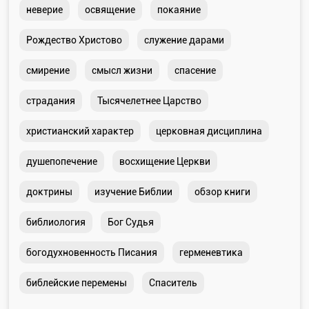
неверие
освящение
покаяние
Рождество Христово
служение дарами
смирение
смысл жизни
спасение
страдания
Тысячелетнее Царство
христианский характер
церковная дисциплина
душепопечение
восхищение Церкви
доктрины
изучение Библии
обзор книги
библиология
Бог Судья
богодухновенность Писания
герменевтика
библейские перемены
Спаситель