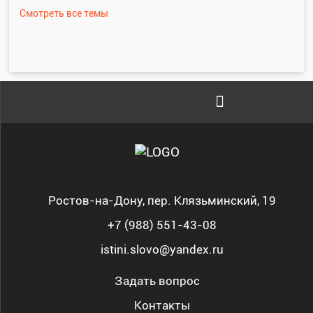
Ростов-на-Дону, пер. Клязьминский, 19
+7 (988) 551-43-08
istini.slovo@yandex.ru
Задать вопрос
Контакты
Служение «Слово Истины»
Служение «Слово Истины»