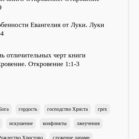
9
бенности Евангелия от Луки. Луки
-4
ь отличительных черт книги
ровение. Откровение 1:1-3
Бога
гордость
господство Христа
грех
искушение
конфликты
лжеучения
Рождество Христово
служение дарами