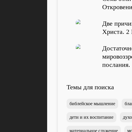
Откровени
Две причи
Христа. 2
Достаточн
мировоззр
послания.
Темы для поиска
библейское мышление
бла
дети и их воспитание
духо
материальное служение
мо