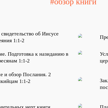
#обзор книги
 свидетельство об Иисусе
Пре
еяния 1:1-2
ие. Подготовка к назиданию в
Усл
фесянам 1:1-2
цер
е и обзор Послания. 2
Зак
кийцам 1:1-2
пос
чительных черт книги
Пла