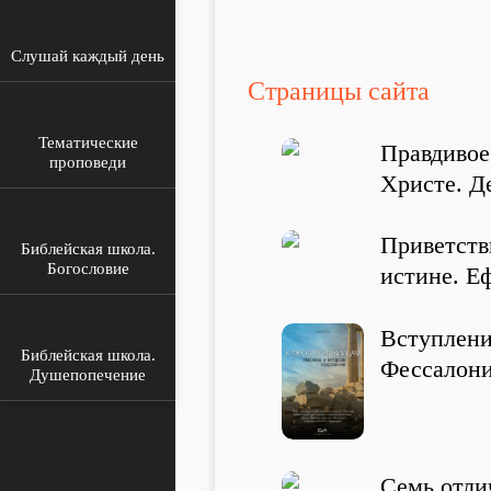
Слушай каждый день
Страницы сайта
Тематические
Правдивое
проповеди
Христе. Д
Приветств
Библейская школа.
Богословие
истине. Е
Вступлени
Библейская школа.
Фессалони
Душепопечение
Семь отли