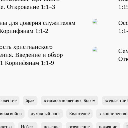
е. Откровение 1:1–3
1:1
ны для доверия служителям
Осо
 Коринфянам 1:1-2
1:1
ость христианского
Сем
ения. Введение и обзор
Отк
 1 Коринфянам 1:1-9
говестие
брак
взаимоотношения с Богом
всевластие 
вная война
духовный рост
Евангелие
законничество
литва
Небеса
неверие
освящение
покаяние