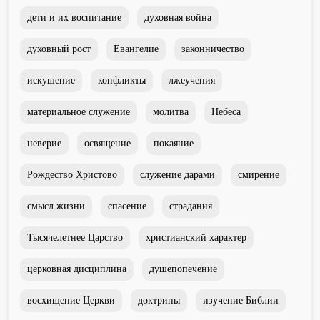
Душепопечение
дети и их воспитание
духовная война
духовный рост
Евангелие
законничество
искушение
конфликты
лжеучения
материальное служение
молитва
Небеса
Служение «Слово Истины»
Служение «Слово Истины»
неверие
освящение
покаяние
Рождество Христово
служение дарами
смирение
смысл жизни
спасение
страдания
Тысячелетнее Царство
христианский характер
церковная дисциплина
душепопечение
восхищение Церкви
доктрины
изучение Библии