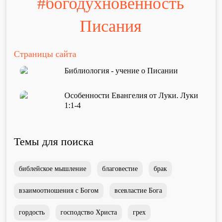
#богодухновенность
Проповеди
стих за стихом
Писания
Страницы сайта
Слушай каждый день
Библиология - учение о Писании
Актуальные конспекты проповедей
Особенности Евангелия от Луки. Луки
1:1-4
Тематические проповеди
Темы для поиска
библейское мышление
благовестие
брак
Библейская школа.
Богословие
взаимоотношения с Богом
всевластие Бога
гордость
господство Христа
грех
Библейская школа.