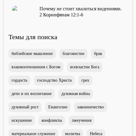
Душепопечение
Почему не стоит хвалиться видениями.
2 Коринфянам 12:1-6
Темы для поиска
библейское мышление
благовестие
брак
Служение «Слово Истины»
Служение «Слово Истины»
взаимоотношения с Богом
всевластие Бога
гордость
господство Христа
грех
дети и их воспитание
духовная война
духовный рост
Евангелие
законничество
искушение
конфликты
лжеучения
материальное служение
молитва
Небеса