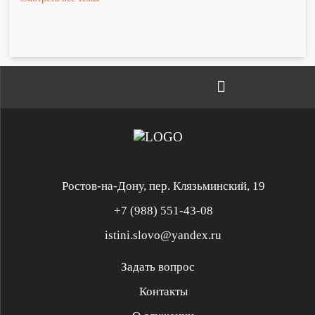
Ростов-на-Дону, пер. Клязьминский, 19
+7 (988) 551-43-08
istini.slovo@yandex.ru
Задать вопрос
Контакты
Служение «Слово Истины»
Служение «Слово Истины»