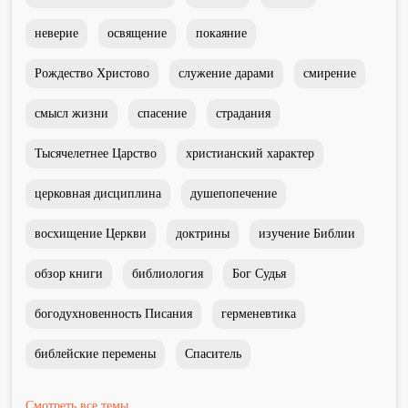
неверие
освящение
покаяние
Рождество Христово
служение дарами
смирение
смысл жизни
спасение
страдания
Тысячелетнее Царство
христианский характер
церковная дисциплина
душепопечение
восхищение Церкви
доктрины
изучение Библии
обзор книги
библиология
Бог Судья
богодухновенность Писания
герменевтика
библейские перемены
Спаситель