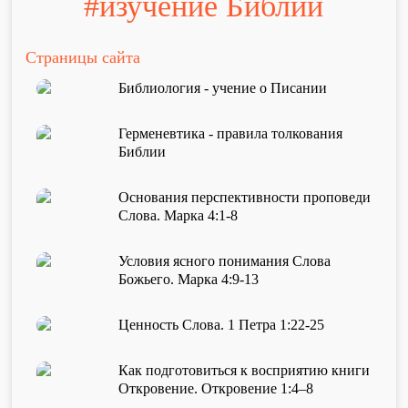
#изучение Библии
Проповеди
стих за стихом
Страницы сайта
Библиология - учение о Писании
Слушай каждый день
Герменевтика - правила толкования
Библии
Актуальные конспекты проповедей
Основания перспективности проповеди
Слова. Марка 4:1-8
Тематические проповеди
Условия ясного понимания Слова
Божьего. Марка 4:9-13
Библейская школа.
Ценность Слова. 1 Петра 1:22-25
Богословие
Как подготовиться к восприятию книги
Откровение. Откровение 1:4–8
Библейская школа.