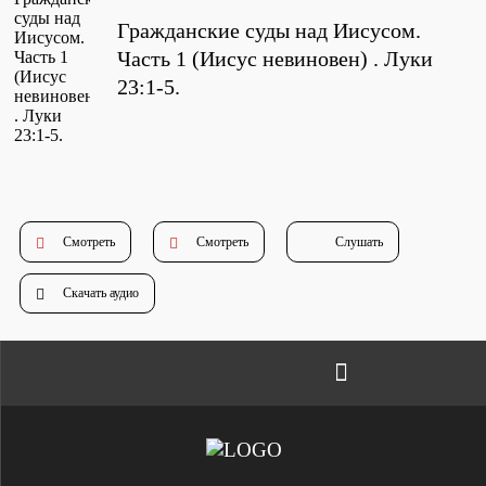
Проповеди
Гражданские суды над Иисусом.
стих за стихом
Часть 1 (Иисус невиновен) . Луки
23:1-5.
Слушай каждый день
Актуальные конспекты проповедей
Смотреть
Смотреть
Слушать
Тематические проповеди
Скачать аудио
Библейская школа.
Богословие
Библейская школа.