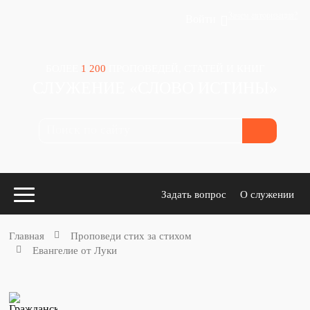
Зачем авторизация?
Войти
БОЛЕЕ
1 200
ПРОПОВЕДЕЙ, СТАТЕЙ И КНИГ
СЛУЖЕНИЕ «СЛОВО ИСТИНЫ»
Задать вопрос
О служении
Главная
Проповеди стих за стихом
Евангелие от Луки
Конспекты
для проповедников