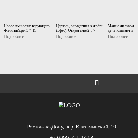
Новое мышление верующего.
Церковь, охладевшая в любви
Можно ли сказать, 
Филиппийцам 3:7-11
(Ефес). Откровение 2:1-7
дети попадают в ра
Подробнее
Подробнее
Подробнее
Ростов-на-Дону, пер. Клязьминский, 19
+7 (988) 551-43-08