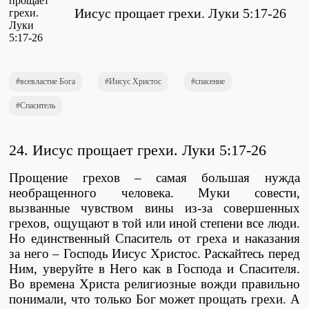
Проповеди
Иисус прощает грехи. Луки 5:17-26
стих за стихом
Слушай каждый день
всевластие Бога
Иисус Христос
спасение
Спаситель
Актуальные конспекты проповедей
24. Иисус прощает грехи
.
Луки 5:17-26
Прощение грехов – самая большая нужда
Тематические проповеди
необращенного человека. Муки совести,
вызванные чувством вины из-за совершенных
грехов, ощущают в той или иной степени все люди.
Но единственный Спаситель от греха и наказания
Библейская школа.
за него – Господь Иисус Христос. Раскайтесь перед
Богословие
Ним, уверуйте в Него как в Господа и Спасителя.
Во времена Христа религиозные вожди правильно
понимали, что только Бог может прощать грехи. А
Библейская школа.