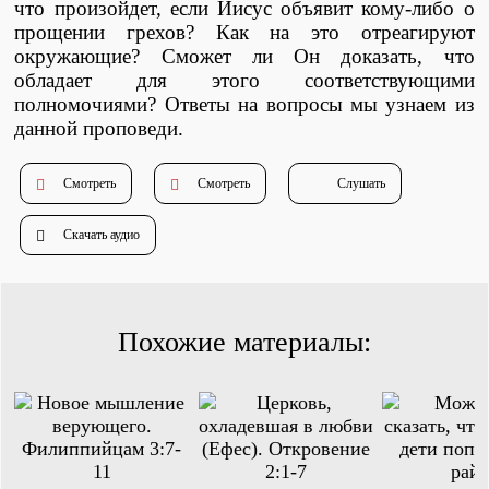
что произойдет, если Иисус объявит кому-либо о
Душепопечение
прощении грехов? Как на это отреагируют
окружающие? Сможет ли Он доказать, что
обладает для этого соответствующими
полномочиями? Ответы на вопросы мы узнаем из
данной проповеди.
Смотреть
Смотреть
Слушать
Служение «Слово Истины»
Служение «Слово Истины»
Скачать аудио
Похожие материалы: