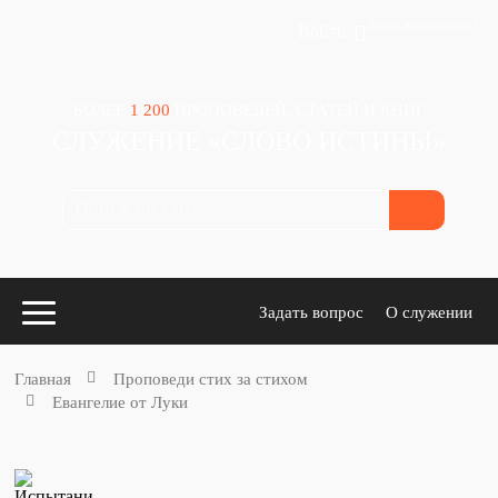
Зачем авторизация?
Войти
БОЛЕЕ
1 200
ПРОПОВЕДЕЙ, СТАТЕЙ И КНИГ
СЛУЖЕНИЕ «СЛОВО ИСТИНЫ»
Задать вопрос
О служении
Главная
Проповеди стих за стихом
Евангелие от Луки
Конспекты
для проповедников