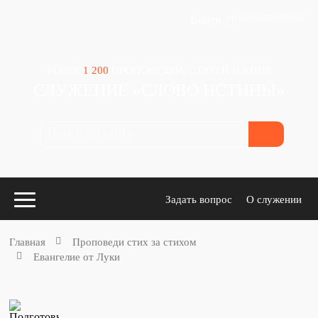
Зачем авторизация?
Войти
БОЛЕЕ
1 200
ПРОПОВЕДЕЙ, СТАТЕЙ И КНИГ
СЛУЖЕНИЕ «СЛОВО ИСТИНЫ»
Задать вопрос
О служении
Главная
Проповеди стих за стихом
Евангелие от Луки
Конспекты
для проповедников