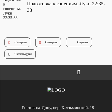
Подготовка к гонениям. Луки 22:35-
Проповеди
стих за стихом
38
Слушай каждый день
Смотреть
Смотреть
Слушать
Актуальные конспекты проповедей
Скачать аудио
Тематические проповеди
Библейская школа.
Богословие
Ростов-на-Дону, пер. Клязьминский, 19
Библейская школа.