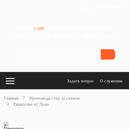
Зачем авторизация?
Войти
БОЛЕЕ
1 200
ПРОПОВЕДЕЙ, СТАТЕЙ И КНИГ
СЛУЖЕНИЕ «СЛОВО ИСТИНЫ»
Задать вопрос
О служении
Главная
Проповеди стих за стихом
Евангелие от Луки
Конспекты
для проповедников