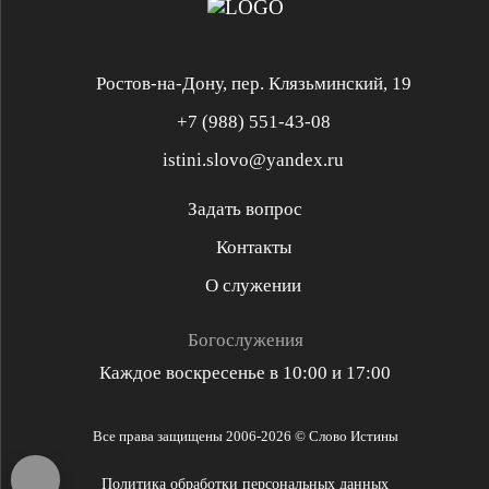
Душепопечение
Ростов-на-Дону, пер. Клязьминский, 19
+7 (988) 551-43-08
istini.slovo@yandex.ru
Служение «Слово Истины»
Служение «Слово Истины»
Задать вопрос
Контакты
Служение «Слово Истины»
Служение «Слово Истины»
О служении
Духовная реформация
Библейская школа
Богослужения
Каждое воскресенье в 10:00 и 17:00
Разъяснительная проповедь
Проповедь стих за стихом
Все права защищены 2006-2026 © Слово Истины
Библейские решения
Политика обработки персональных данных