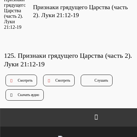
Проповеди
Признаки грядущего Царства (часть
стих за стихом
2). Луки 21:12-19
Слушай каждый день
125. Признаки грядущего Царства (часть 2)
.
Актуальные конспекты проповедей
Луки 21:12-19
Смотреть
Смотреть
Слушать
Тематические проповеди
Скачать аудио
Библейская школа.
Богословие
Библейская школа.