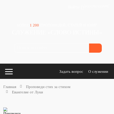
Зачем авторизация?
Войти
БОЛЕЕ
1 200
ПРОПОВЕДЕЙ, СТАТЕЙ И КНИГ
СЛУЖЕНИЕ «СЛОВО ИСТИНЫ»
Задать вопрос
О служении
Главная
Проповеди стих за стихом
Евангелие от Луки
Конспекты
для проповедников