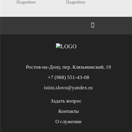
Подробнее
Подробнее
Ростов-на-Дону, пер. Клязьминский, 19
+7 (988) 551-43-08
istini.slovo@yandex.ru
Задать вопрос
Контакты
Служение «Слово Истины»
Служение «Слово Истины»
О служении
Духовная реформация
Библейская школа