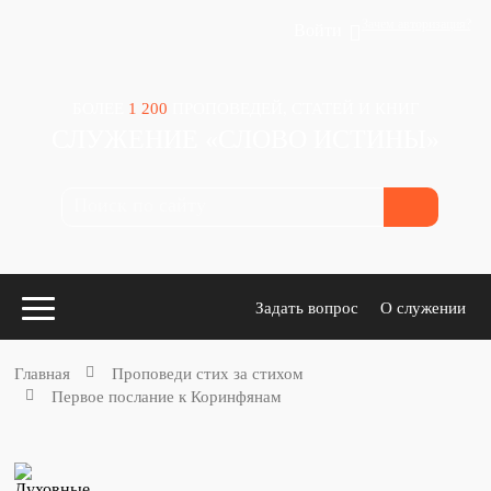
Зачем авторизация?
Войти
БОЛЕЕ
1 200
ПРОПОВЕДЕЙ, СТАТЕЙ И КНИГ
СЛУЖЕНИЕ «СЛОВО ИСТИНЫ»
Задать вопрос
О служении
Главная
Проповеди стих за стихом
Первое послание к Коринфянам
Конспекты
для проповедников