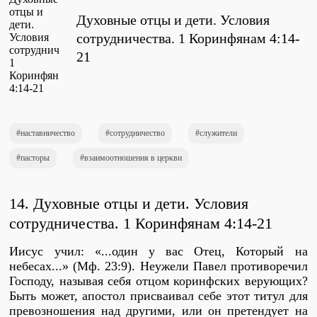
Проповеди
Духовные отцы и дети. Условия
стих за стихом
сотрудничества. 1 Коринфянам 4:14-
21
Слушай каждый день
наставничество
сотрудничество
служители
Актуальные конспекты проповедей
пасторы
взаимоотношения в церкви
Тематические проповеди
14. Духовные отцы и дети. Условия
сотрудничества. 1 Коринфянам 4:14-21
Библейская школа.
Иисус учил: «...один у вас Отец, Который на
Богословие
небесах...» (Мф. 23:9). Неужели Павел противоречил
Господу, называя себя отцом коринфских верующих?
Быть может, апостол присваивал себе этот титул для
превозношения над другими, или он претендует на
Библейская школа.