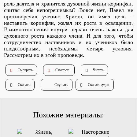
роль даятеля и хранителя духовной жизни коринфян,
Душепопечение
считая себя непогрешимым? Вовсе нет, Павел не
противоречил учению Христа, он имел цель –
наставить коринфян, желал их роста в освящении.
Взаимоотношения внутри церкви очень важны для
духовного роста каждого члена. И для того, чтобы
сотрудничество наставников и их учеников было
плодотворным, необходимы четыре условия.
Рассмотрим их в этой проповеди.
Служение «Слово Истины»
Служение «Слово Истины»
Смотреть
Смотреть
Читать
Скачать
Слушать
Скачать аудио
Похожие материалы: