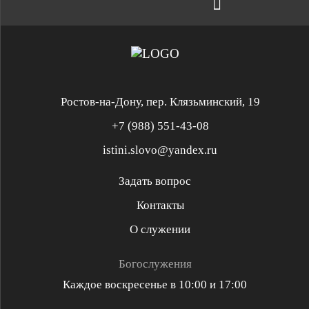
Ростов-на-Дону, пер. Клязьминский, 19
+7 (988) 551-43-08
istini.slovo@yandex.ru
Задать вопрос
Контакты
Служение «Слово Истины»
Служение «Слово Истины»
О служении
Духовная реформация
Библейская школа
Богослужения
Каждое воскресенье в 10:00 и 17:00
Разъяснительная проповедь
Проповедь стих за стихом