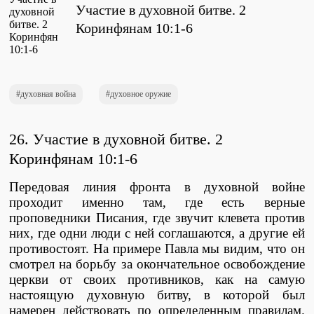
Участие в духовной битве. 2
Проповеди
стих за стихом
Коринфянам 10:1-6
Слушай каждый день
духовная война
духовное оружие
Актуальные конспекты проповедей
26. Участие в духовной битве
.
2
Коринфянам 10:1-6
Передовая линия фронта в духовной войне
Тематические проповеди
проходит именно там, где есть верные
проповедники Писания, где звучит клевета против
них, где одни люди с ней соглашаются, а другие ей
Библейская школа.
противостоят. На примере Павла мы видим, что он
Богословие
смотрел на борьбу за окончательное освобождение
церкви от своих противников, как на самую
настоящую духовную битву, в которой был
намерен действовать по определенным правилам.
Библейская школа.