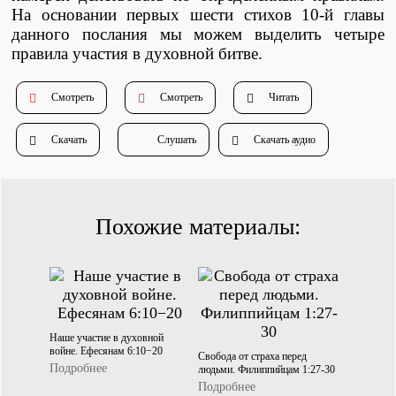
На основании первых шести стихов 10-й главы
Душепопечение
данного послания мы можем выделить четыре
правила участия в духовной битве.
Смотреть
Смотреть
Читать
Скачать
Слушать
Скачать аудио
Служение «Слово Истины»
Служение «Слово Истины»
Похожие материалы:
Наше участие в духовной
войне. Ефесянам 6:10−20
Свобода от страха перед
Подробнее
людьми. Филиппийцам 1:27-30
Подробнее