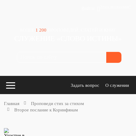
Зачем авторизация?
Войти
БОЛЕЕ
1 200
ПРОПОВЕДЕЙ, СТАТЕЙ И КНИГ
СЛУЖЕНИЕ «СЛОВО ИСТИНЫ»
Задать вопрос
О служении
Главная
Проповеди стих за стихом
Второе послание к Коринфянам
Конспекты
для проповедников