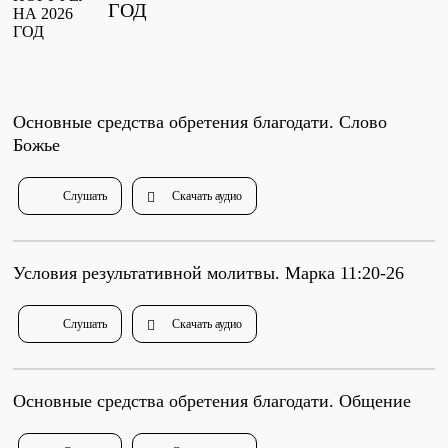
ГОД
Проповеди
стих за стихом
Слушай каждый день
Основные средства обретения благодати. Слово
Божье
Актуальные конспекты проповедей
Слушать
Скачать аудио
Тематические проповеди
Условия результативной молитвы. Марка 11:20-26
Слушать
Скачать аудио
Библейская школа.
Богословие
Основные средства обретения благодати. Общение
Библейская школа.