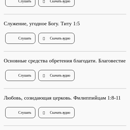
Слушать
Скачать аудио
Душепопечение
Служение, угодное Богу. Титу 1:5
Слушать
Скачать аудио
Служение «Слово Истины»
Служение «Слово Истины»
Основные средства обретения благодати. Благовестие
Слушать
Скачать аудио
Любовь, созидающая церковь. Филиппийцам 1:8-11
Слушать
Скачать аудио