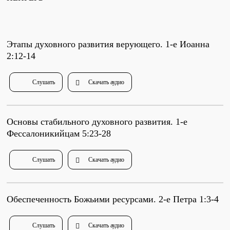
Проповеди
стих за стихом
Этапы духовного развития верующего. 1-е Иоанна
2:12-14
Слушай каждый день
Слушать
Скачать аудио
Актуальные конспекты проповедей
Основы стабильного духовного развития. 1-е
Фессалоникийцам 5:23-28
Тематические проповеди
Слушать
Скачать аудио
Библейская школа.
Богословие
Обеспеченность Божьими ресурсами. 2-е Петра 1:3-4
Слушать
Скачать аудио
Библейская школа.