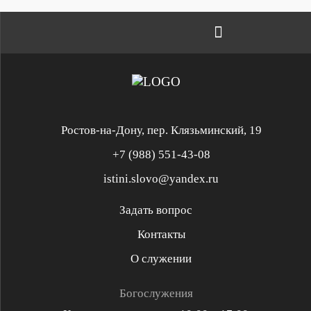
Ростов-на-Дону, пер. Клязьминский, 19
+7 (988) 551-43-08
istini.slovo@yandex.ru
Задать вопрос
Контакты
Служение «Слово Истины»
Служение «Слово Истины»
О служении
Духовная реформация
Библейская школа
Богослужения