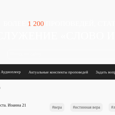
БОЛЕЕ
1 200
ПРОПОВЕДЕЙ, СТАТ
СЛУЖЕНИЕ «СЛОВО 
Аудиоплеер
Актуальные конспекты проповедей
Задать воп
и
вера
истинная вера