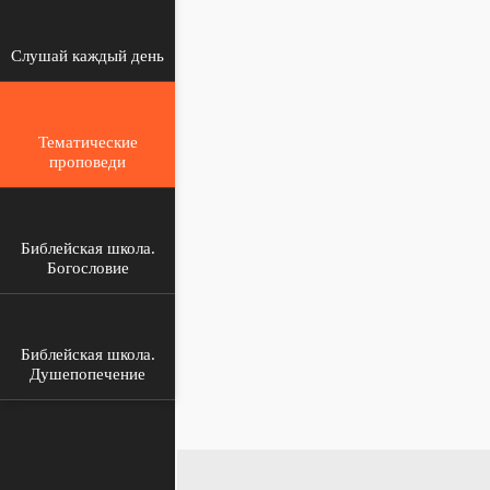
Слушай каждый день
Тематические
проповеди
Библейская школа.
Богословие
Библейская школа.
Душепопечение