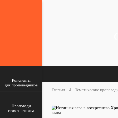
Конспекты
для проповедников
Главная
Тематические проповед
Проповеди
стих за стихом