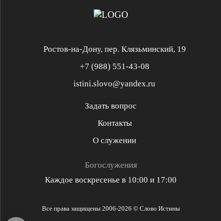
Ростов-на-Дону, пер. Клязьминский, 19
+7 (988) 551-43-08
istini.slovo@yandex.ru
Задать вопрос
Контакты
Служение «Слово Истины»
Служение «Слово Истины»
О служении
Духовная реформация
Библейская школа
Богослужения
Каждое воскресенье в 10:00 и 17:00
Разъяснительная проповедь
Проповедь стих за стихом
Все права защищены 2006-2026 © Слово Истины
Библейские решения