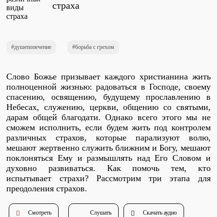
страха
Проповеди
стих за стихом
душепопечение
борьба с грехом
Слушай каждый день
Слово Божье призывает каждого христианина жить
полноценной жизнью: радоваться в Господе, своему
Актуальные конспекты проповедей
спасению, освящению, будущему прославлению в
Небесах, служению, церкви, общению со святыми,
дарам общей благодати. Однако всего этого мы не
сможем исполнить, если будем жить под контролем
Тематические проповеди
различных страхов, которые парализуют волю,
мешают жертвенно служить ближним и Богу, мешают
поклоняться Ему и размышлять над Его Словом и
духовно развиваться. Как помочь тем, кто
Библейская школа.
испытывает страхи? Рассмотрим три этапа для
Богословие
преодоления страхов.
Смотреть
Слушать
Скачать аудио
Библейская школа.