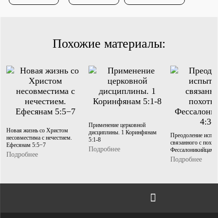
Душепопечение
Похожие материалы:
Служение «Слово Истины»
Служение «Слово Истины»
Применение церковной
Новая жизнь со Христом
дисциплины. 1 Коринфянам
Преодоление испы
несовместима с нечестием.
5:1-8
связанного с похот
Ефесянам 5:5−7
Подробнее
Фессалоникийцам 4
Подробнее
Подробнее