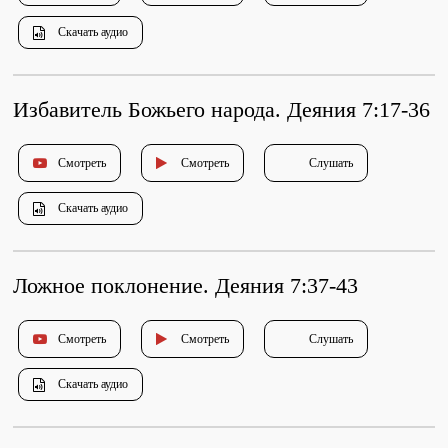
Душепопечение
Скачать аудио
Избавитель Божьего народа. Деяния 7:17-36
Смотреть
Смотреть
Слушать
Служение «Слово Истины»
Служение «Слово Истины»
Скачать аудио
Ложное поклонение. Деяния 7:37-43
Смотреть
Смотреть
Слушать
Скачать аудио