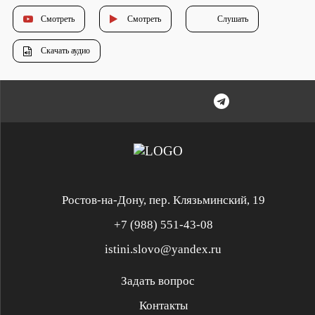
Смотреть
Смотреть
Слушать
Скачать аудио
Ростов-на-Дону, пер. Клязьминский, 19
+7 (988) 551-43-08
istini.slovo@yandex.ru
Задать вопрос
Контакты
Служение «Слово Истины»
Служение «Слово Истины»