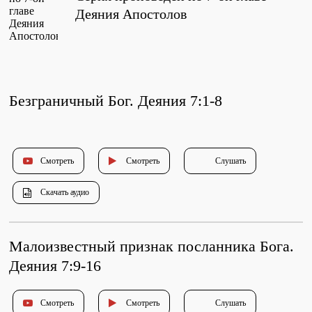
Проповеди
Деяния Апостолов
стих за стихом
Слушай каждый день
Безграничный Бог. Деяния 7:1-8
Актуальные конспекты проповедей
Смотреть
Смотреть
Слушать
Тематические проповеди
Скачать аудио
Библейская школа.
Малоизвестный признак посланника Бога.
Богословие
Деяния 7:9-16
Смотреть
Смотреть
Слушать
Библейская школа.