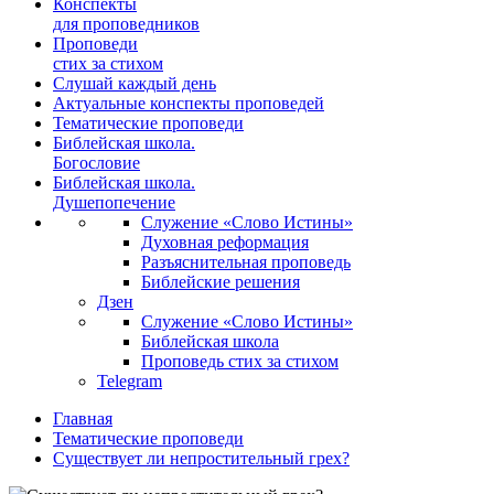
Конспекты
для проповедников
Проповеди
стих за стихом
Слушай каждый день
Актуальные конспекты проповедей
Тематические проповеди
Библейская школа.
Богословие
Библейская школа.
Душепопечение
Служение «Слово Истины»
Духовная реформация
Разъяснительная проповедь
Библейские решения
Дзен
Служение «Слово Истины»
Библейская школа
Проповедь стих за стихом
Telegram
Главная
Тематические проповеди
Существует ли непростительный грех?