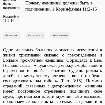
Почему женщины должны быть в
Проповеди
стих за стихом
подчинении. 1 Коринфянам 11:2-16
Слушай каждый день
женщины
покорность
подчинение
Актуальные конспекты проповедей
Одно из самых больших и опасных искушений в
жизни христианки связано с грехопадением и
Божьим проклятием женщины. Обращаясь к Еве,
Тематические проповеди
Господь сказал: «...умножая умножу скорбь твою в
беременности твоей; в болезни будешь рождать
детей; и к мужу твоему влечение твое, и он будет
господствовать над тобою» (Быт. 3:16). Помимо
Библейская школа.
страданий, связанных с деторождением, женщина
Богословие
имеет постоянное стремление подчинить себе
мужа, противиться власти мужчин. Это вызывает
нескончаемые конфликты в семье, в церкви и в
Библейская школа.