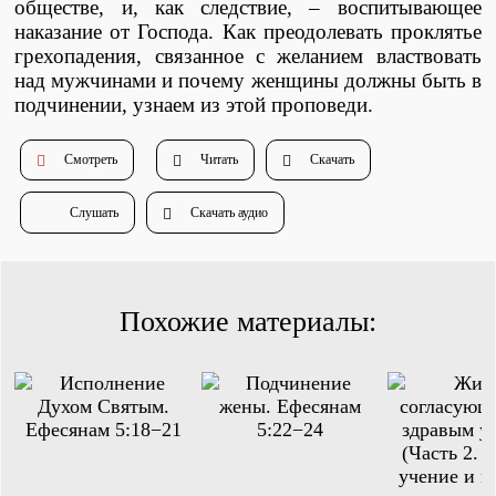
обществе, и, как следствие, – воспитывающее
Душепопечение
наказание от Господа. Как преодолевать проклятье
грехопадения, связанное с желанием властвовать
над мужчинами и почему женщины должны быть в
подчинении, узнаем из этой проповеди.
Смотреть
Читать
Скачать
Служение «Слово Истины»
Служение «Слово Истины»
Слушать
Скачать аудио
Похожие материалы: