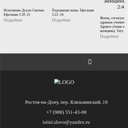
Исполнение Духом Святым.
Подчинение жены. Ефесянам
Ефесянам 5:18−21
5:22−24
Жизнь, согласующа
Подробнее
Подробнее
здравым учением (
Здравое учение и 
женщины). Титу 2:
Подробнее
Ростов-на-Дону, пер. Клязьминский, 19
+7 (988) 551-43-08
istini.slovo@yandex.ru