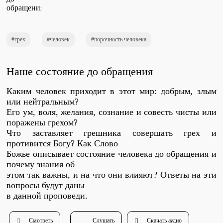
Проповеди
стих за стихом
грех
человек
порочность человека
Слушай каждый день
Наше состояние до обращения
Каким человек приходит в этот мир: добрым, злым
Актуальные конспекты проповедей
или нейтральным?
Его ум, воля, желания, сознание и совесть чисты или
поражены грехом?
Что заставляет грешника совершать грех и
Тематические проповеди
противится Богу? Как Слово
Божье описывает состояние человека до обращения и
почему знания об
Библейская школа.
этом так важны, и на что они влияют? Ответы на эти
Богословие
вопросы будут даны
в данной проповеди.
Смотреть
Слушать
Скачать аудио
Библейская школа.