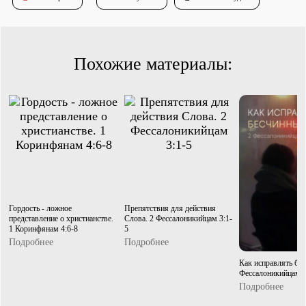
Душепопечение
Похожие материалы:
Служение «Слово Истины»
Служение «Слово Истины»
Гордость - ложное
Препятствия для действия
представление о христианстве.
Слова. 2 Фессалоникийцам 3:1-
1 Коринфянам 4:6-8
5
Подробнее
Подробнее
Как исправлять бе
Фессалоникийцам 3
Подробнее