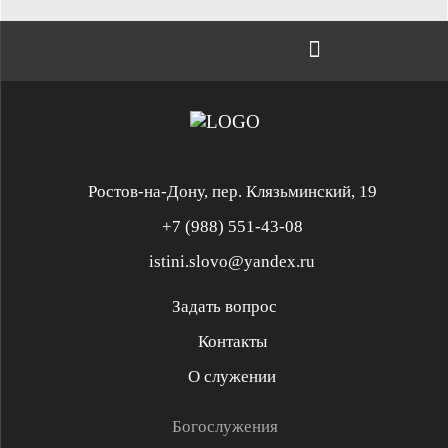
Ростов-на-Дону, пер. Клязьминский, 19
+7 (988) 551-43-08
istini.slovo@yandex.ru
Задать вопрос
Контакты
Служение «Слово Истины»
Служение «Слово Истины»
О служении
Духовная реформация
Библейская школа
Богослужения