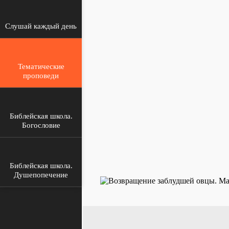
Слушай каждый день
Тематические
проповеди
Библейская школа.
Богословие
Библейская школа.
Душепопечение