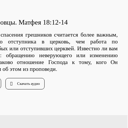
 овцы
.
Матфея
18:12
-14
 спасения грешников считается более важным,
ю отступника в церковь, чем работа по
бых или отступивших церквей. Известно ли вам
я: обращению неверующего или изменению
аково отношение Господа к тому, кого Он
м об этом из проповеди.
Скачать аудио