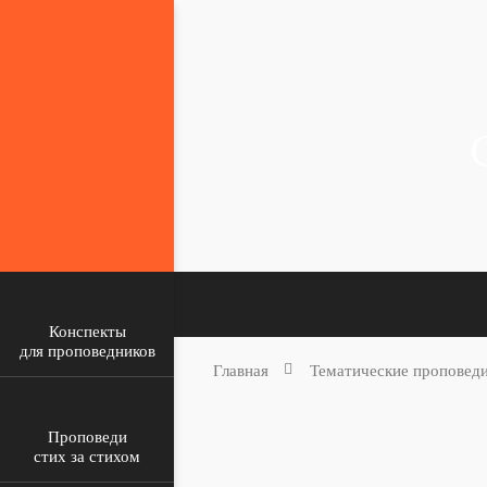
Конспекты
для проповедников
Главная
Тематические проповед
Проповеди
стих за стихом