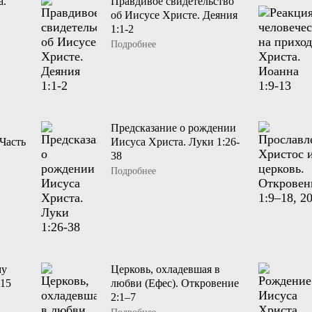
а.
Правдивое свидетельство
об Иисусе Христе. Деяния
1:1-2
Подробнее
Предсказание о рождении
Часть
Иисуса Христа. Луки 1:26-
38
Подробнее
му
Церковь, охладевшая в
-15
любви (Ефес). Откровение
2:1–7