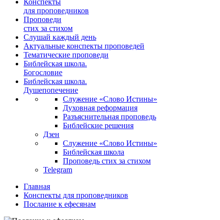
Конспекты
для проповедников
Проповеди
стих за стихом
Слушай каждый день
Актуальные конспекты проповедей
Тематические проповеди
Библейская школа.
Богословие
Библейская школа.
Душепопечение
Служение «Слово Истины»
Духовная реформация
Разъяснительная проповедь
Библейские решения
Дзен
Служение «Слово Истины»
Библейская школа
Проповедь стих за стихом
Telegram
Главная
Конспекты для проповедников
Послание к ефесянам