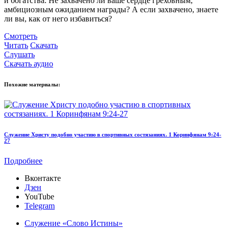
и богатства. Не захвачено ли ваше сердце греховным,
амбициозным ожиданием награды? А если захвачено, знаете
ли вы, как от него избавиться?
Смотреть
Читать
Скачать
Слушать
Скачать аудио
Похожие материалы:
Служение Христу подобно участию в спортивных состязаниях. 1 Коринфянам 9:24-
Д
27
Подробнее
Вконтакте
Дзен
YouTube
Telegram
Служение «Слово Истины»