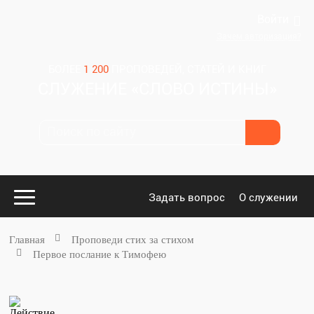
Войти
Зачем авторизация?
БОЛЕЕ
1 200
ПРОПОВЕДЕЙ, СТАТЕЙ И КНИГ
СЛУЖЕНИЕ «СЛОВО ИСТИНЫ»
Задать вопрос
О служении
Главная
Проповеди стих за стихом
Первое послание к Тимофею
Конспекты
для проповедников