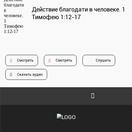
Проповеди
Действие благодати в человеке. 1
стих за стихом
Тимофею 1:12-17
Слушай каждый день
Актуальные конспекты проповедей
Смотреть
Смотреть
Слушать
Скачать аудио
Тематические проповеди
Библейская школа.
Богословие
Библейская школа.