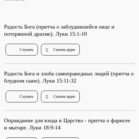
Проповеди
стих за стихом
Радость Бога (притча о заблудившейся овце и
потерянной драхме). Луки 15:1-10
Слушай каждый день
Слушать
Скачать аудио
Актуальные конспекты проповедей
Радость Бога и злоба самоправедных людей (притча о
блудном сыне). Луки 15:11-32
Тематические проповеди
Слушать
Скачать аудио
Библейская школа.
Богословие
Оправдание для входа в Царство - притча о фарисее
и мытаре. Луки 18:9-14
Библейская школа.