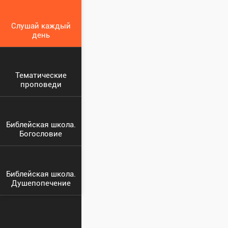
Слушай каждый
день
Тематические
проповеди
Библейская школа.
Богословие
Библейская школа.
Душепопечение