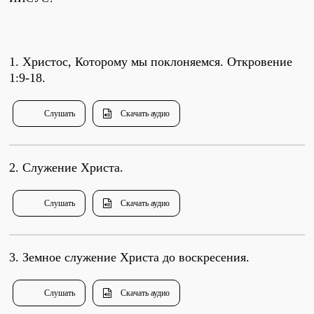
Проповеди
стих за стихом
1. Христос, Которому мы поклоняемся. Откровение
1:9-18.
Слушай каждый день
Слушать
Скачать аудио
Актуальные конспекты проповедей
2. Служение Христа.
Тематические проповеди
Слушать
Скачать аудио
Библейская школа.
3. Земное служение Христа до воскресения.
Богословие
Слушать
Скачать аудио
Библейская школа.