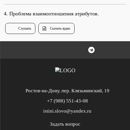
Душепопечение
4. Проблема взаимоотношения атрибутов.
Слушать
Скачать аудио
Служение «Слово Истины»
Служение «Слово Истины»
Ростов-на-Дону, пер. Клязьминский, 19
+7 (988) 551-43-08
istini.slovo@yandex.ru
Задать вопрос