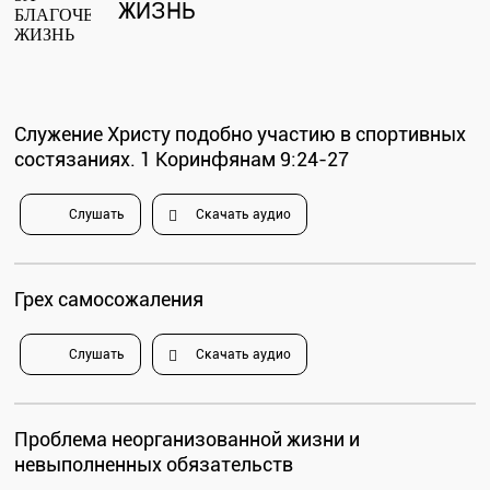
ЖИЗНЬ
Проповеди
стих за стихом
Слушай каждый день
Служение Христу подобно участию в спортивных
состязаниях. 1 Коринфянам 9:24-27
Актуальные конспекты проповедей
Слушать
Скачать аудио
Тематические проповеди
Грех самосожаления
Слушать
Скачать аудио
Библейская школа.
Богословие
Проблема неорганизованной жизни и
невыполненных обязательств
Библейская школа.