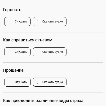
Гордость
Слушать
Скачать аудио
Как справиться с гневом
Слушать
Скачать аудио
Прощение
Слушать
Скачать аудио
Как преодолеть различные виды страха