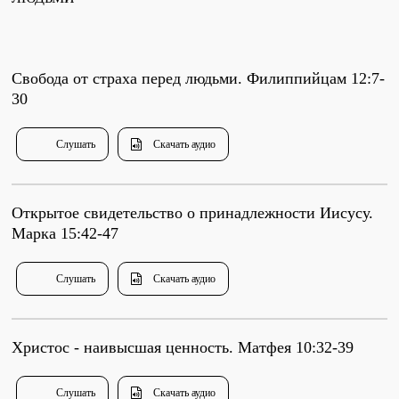
Проповеди
стих за стихом
Свобода от страха перед людьми. Филиппийцам 12:7-
30
Слушай каждый день
Слушать
Скачать аудио
Актуальные конспекты проповедей
Открытое свидетельство о принадлежности Иисусу.
Марка 15:42-47
Тематические проповеди
Слушать
Скачать аудио
Библейская школа.
Богословие
Христос - наивысшая ценность. Матфея 10:32-39
Слушать
Скачать аудио
Библейская школа.