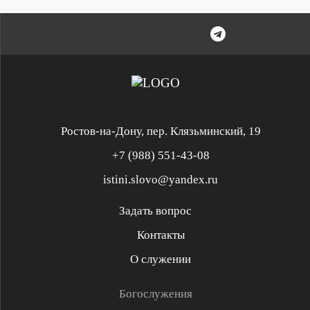
Ростов-на-Дону, пер. Клязьминский, 19
+7 (988) 551-43-08
istini.slovo@yandex.ru
Задать вопрос
Контакты
Служение «Слово Истины»
Служение «Слово Истины»
О служении
Духовная реформация
Библейская школа
Богослужения