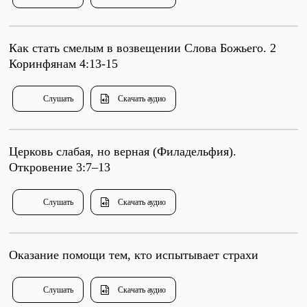
Душепопечение
Как стать смелым в возвещении Слова Божьего. 2
Коринфянам 4:13-15
Слушать
Скачать аудио
Служение «Слово Истины»
Служение «Слово Истины»
Церковь слабая, но верная (Филадельфия).
Откровение 3:7–13
Слушать
Скачать аудио
Оказание помощи тем, кто испытывает страхи
Слушать
Скачать аудио