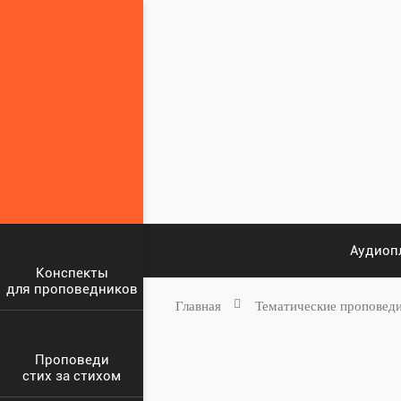
Аудиоп
Конспекты
для проповедников
Главная
Тематические проповед
Проповеди
стих за стихом