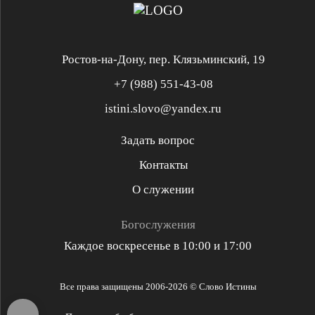
Ростов-на-Дону, пер. Клязьминский, 19
+7 (988) 551-43-08
istini.slovo@yandex.ru
Задать вопрос
Контакты
Служение «Слово Истины»
Служение «Слово Истины»
О служении
Духовная реформация
Библейская школа
Богослужения
Каждое воскресенье в 10:00 и 17:00
Разъяснительная проповедь
Проповедь стих за стихом
Все права защищены 2006-2026 © Слово Истины
Библейские решения