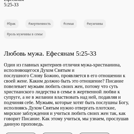
Проповеди
стих за стихом
брак
жертвенность
семья
мужчины
Слушай каждый день
роль мужчины в семье
Любовь мужа. Ефесянам 5:25-33
Актуальные конспекты проповедей
Один из главных критериев отличия мужа-христианина,
исполняющегося Духом Святым и
послушного Слову Божию, проявляется в его отношении к
Тематические проповеди
своей жене. Каким должно быть это отношение? Писание
повелевает мужьям любить своих жен, потому что суть
христианского лидерства в семье в жертвенной любви к
супруге, а не в желании властвовать над ней, подавляя и
подчиняя себе. Мужьям, которые хотят быть послушны Богу,
Библейская школа.
исполняясь Духом Святым нужно отвергать плотские,
Богословие
мирские заблуждения и учиться любить своих жен так, как
говорит Писание. Как этому учиться, мы узнаем, прослушав
данную проповедь.
Библейская школа.