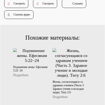
Душепопечение
Смотреть
Смотреть
Слушать
Скачать аудио
Похожие материалы:
Служение «Слово Истины»
Служение «Слово Истины»
Подчинение жены. Ефесянам
5:22−24
Подробнее
Жизнь, согласующаяся со
здравым учением (Часть 3.
Здравое учение и молодые
люди). Титу 2:6
Подробнее