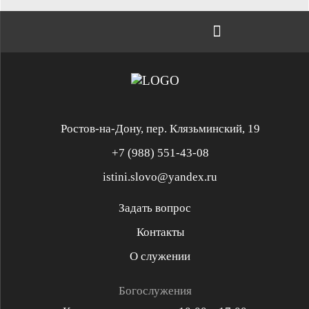
Ростов-на-Дону, пер. Клязьминский, 19
+7 (988) 551-43-08
istini.slovo@yandex.ru
Задать вопрос
Контакты
Служение «Слово Истины»
Служение «Слово Истины»
О служении
Духовная реформация
Библейская школа
Богослужения