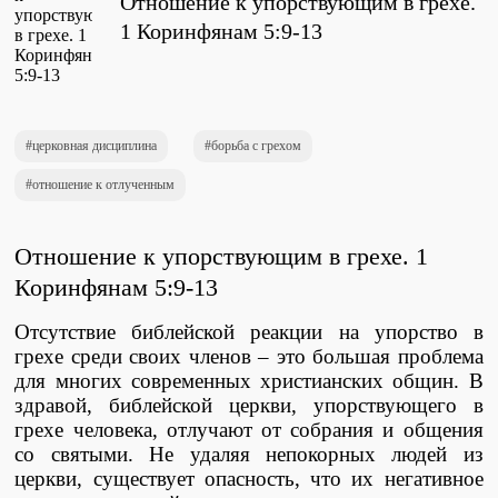
Отношение к упорствующим в грехе.
Проповеди
1 Коринфянам 5:9-13
стих за стихом
Слушай каждый день
церковная дисциплина
борьба с грехом
отношение к отлученным
Актуальные конспекты проповедей
Отношение к упорствующим в грехе. 1
Коринфянам 5:9-13
Тематические проповеди
Отсутствие библейской реакции на упорство в
грехе среди своих членов – это большая проблема
для многих современных христианских общин. В
Библейская школа.
здравой, библейской церкви, упорствующего в
Богословие
грехе человека, отлучают от собрания и общения
со святыми. Не удаляя непокорных людей из
церкви, существует опасность, что их негативное
Библейская школа.