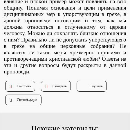
влияние и плохой пример может повлиять на всю
Душепопечение
общину. Понимая основания и цели применения
дисциплинарных мер к упорствующим в грехе, в
данной проповеди поговорим о том, как мы
должны относиться к отлученному от церкви
человеку. Можно ли сохранять близкие отношения
с ним? Правильно ли не допускать упорствующего
в грехе на общие церковные собрания? Не
являются ли такие меры чрезмерно строгими и
Служение «Слово Истины»
Служение «Слово Истины»
противоречащими христианской любви? Ответы на
эти и другие вопросы будут раскрыты в данной
проповеди.
Смотреть
Смотреть
Слушать
Скачать аудио
Похожие материалы: