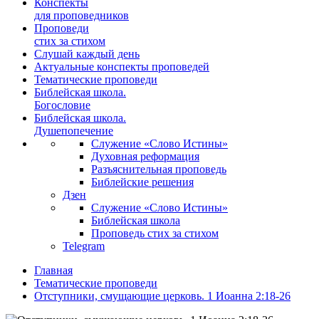
Конспекты
для проповедников
Проповеди
стих за стихом
Слушай каждый день
Актуальные конспекты проповедей
Тематические проповеди
Библейская школа.
Богословие
Библейская школа.
Душепопечение
Служение «Слово Истины»
Духовная реформация
Разъяснительная проповедь
Библейские решения
Дзен
Служение «Слово Истины»
Библейская школа
Проповедь стих за стихом
Telegram
Главная
Тематические проповеди
Отступники, смущающие церковь. 1 Иоанна 2:18-26