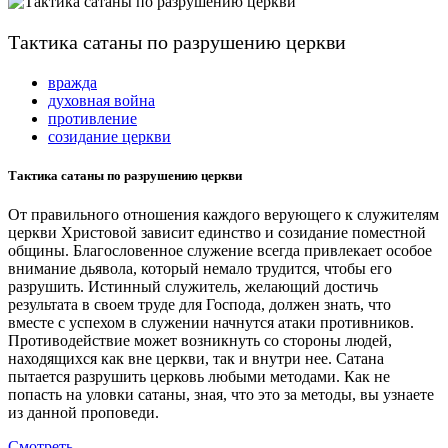
Тактика сатаны по разрушению церкви
вражда
духовная война
противление
созидание церкви
Тактика сатаны по разрушению церкви
От правильного отношения каждого верующего к служителям
церкви Христовой зависит единство и созидание поместной
общины. Благословенное служение всегда привлекает особое
внимание дьявола, который немало трудится, чтобы его
разрушить. Истинный служитель, желающий достичь
результата в своем труде для Господа, должен знать, что
вместе с успехом в служении начнутся атаки противников.
Противодействие может возникнуть со стороны людей,
находящихся как вне церкви, так и внутри нее. Сатана
пытается разрушить церковь любыми методами. Как не
попасть на уловки сатаны, зная, что это за методы, вы узнаете
из данной проповеди.
Смотреть