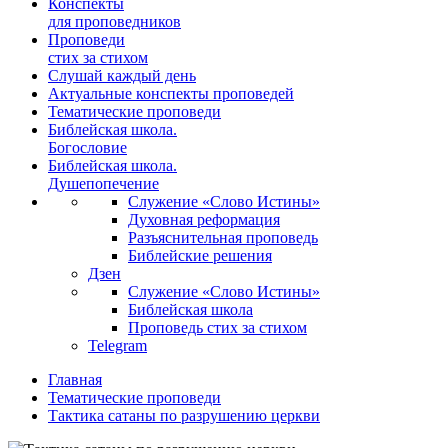
Конспекты
для проповедников
Проповеди
стих за стихом
Слушай каждый день
Актуальные конспекты проповедей
Тематические проповеди
Библейская школа.
Богословие
Библейская школа.
Душепопечение
Служение «Слово Истины»
Духовная реформация
Разъяснительная проповедь
Библейские решения
Дзен
Служение «Слово Истины»
Библейская школа
Проповедь стих за стихом
Telegram
Главная
Тематические проповеди
Тактика сатаны по разрушению церкви