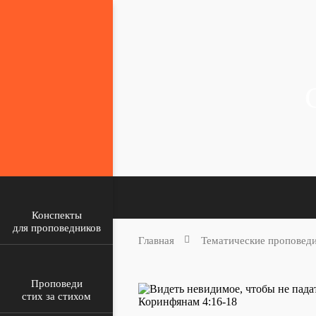
Конспекты
для проповедников
Главная
Тематические проповед
Проповеди
стих за стихом