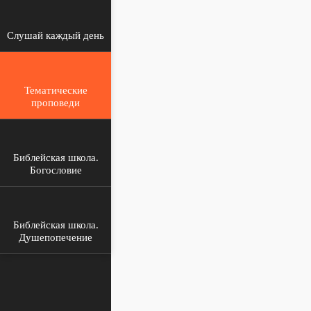
Слушай каждый день
Тематические
проповеди
Библейская школа.
Богословие
Библейская школа.
Душепопечение