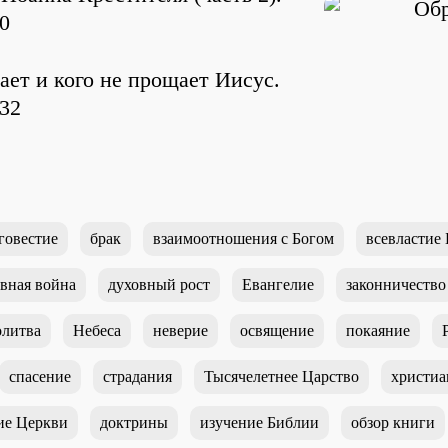
Обр
20
ает и кого не прощает Иисус.
-32
говестие
брак
взаимоотношения с Богом
всевластие 
вная война
духовный рост
Евангелие
законничество
литва
Небеса
неверие
освящение
покаяние
спасение
страдания
Тысячелетнее Царство
христиа
ие Церкви
доктрины
изучение Библии
обзор книги