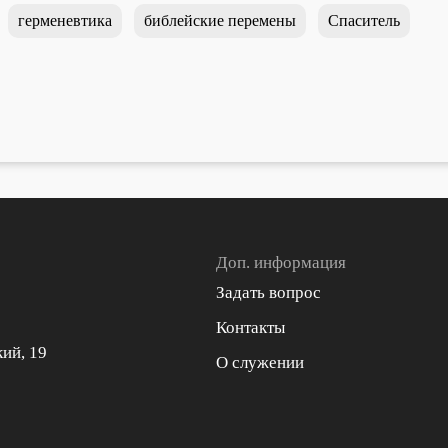
герменевтика
библейские перемены
Спаситель
Доп. информация
Задать вопрос
Контакты
кий, 19
О служении