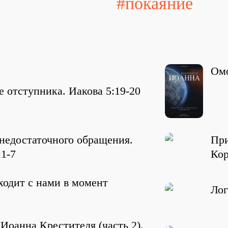
#покаяние
Омо
 отступника. Иакова 5:19-20
недостаточного обращения.
При
:1-7
Кор
ходит с нами в момент
Лог
Иоанна Крестителя (часть 2).