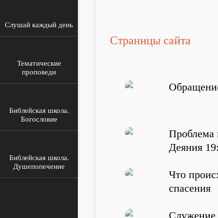
Слушай каждый день
Страницы сайта
Тематические
проповеди
Обращение
Библейская школа.
Богословие
Проблема 
Деяния 19
Библейская школа.
Душепопечение
Что проис
спасения
Служение 