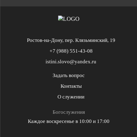
Ростов-на-Дону, пер. Клязьминский, 19
+7 (988) 551-43-08
istini.slovo@yandex.ru
Задать вопрос
Контакты
Служение «Слово Истины»
Служение «Слово Истины»
О служении
Духовная реформация
Библейская школа
Богослужения
Каждое воскресенье в 10:00 и 17:00
Разъяснительная проповедь
Проповедь стих за стихом