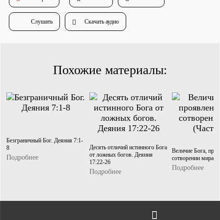
Душепопечение
Слушать
Скачать аудио
Похожие материалы:
Служение «Слово Истины»
Служение «Слово Истины»
Безграничный Бог. Деяния 7:1-
Десять отличий истинного Бога
8
Величие Бога, про
от ложных богов. Деяния
Подробнее
сотворении мира (Ч
17:22-26
Подробнее
Подробнее