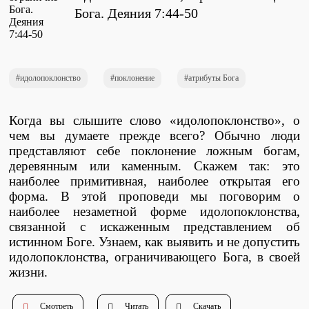
Проповеди
Бога. Деяния 7:44-50
стих за стихом
Слушай каждый день
идолопоклонство
поклонение
атрибуты Бога
Когда вы слышите слово «идолопоклонство», о
Актуальные конспекты проповедей
чем вы думаете прежде всего? Обычно люди
представляют себе поклонение ложным богам,
деревянным или каменным. Скажем так: это
наиболее примитивная, наиболее открытая его
Тематические проповеди
форма. В этой проповеди мы поговорим о
наиболее незаметной форме идолопоклонства,
связанной с искаженным представлением об
истинном Боге. Узнаем, как выявить и не допустить
Библейская школа.
Богословие
идолопоклонства, ограничивающего Бога, в своей
жизни.
Смотреть
Библейская школа.
Читать
Скачать