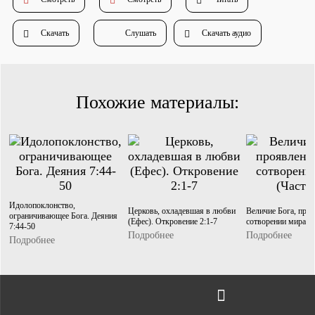
Душепопечение
Скачать
Слушать
Скачать аудио
Похожие материалы:
Служение «Слово Истины»
Служение «Слово Истины»
Идолопоклонство,
Церковь, охладевшая в любви
Величие Бога, про
ограничивающее Бога. Деяния
(Ефес). Откровение 2:1-7
сотворении мира (Ч
7:44-50
Подробнее
Подробнее
Подробнее