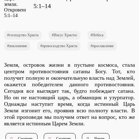
Проповеди
5:1–14
стих за стихом
Слушай каждый день
господство Христа
Иисус Христос
Небеса
поклонение
превосходство Христа
прославление
Актуальные конспекты проповедей
Земля, островок жизни в пустыне космоса, стала
центром противостояния сатаны Богу. Тот, кто
получит полную и окончательную власть над Землей,
Тематические проповеди
окажется победителем данного противостояния.
Сегодня все выглядит так, будто побеждает сатана.
Но он не настоящий царь, а обманщик и узурпатор.
Однажды наступит время, когда истинный Царь
Библейская школа.
Земли изгонит его, проявив всю полноту власти. В
Богословие
этой проповеди мы получим ответ на вопрос, кто же
является истинным Царем Земли.
Библейская школа.
Смотреть
Смотреть
Читать