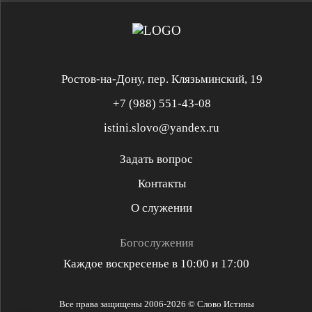
Ростов-на-Дону, пер. Клязьминский, 19
+7 (988) 551-43-08
istini.slovo@yandex.ru
Задать вопрос
Контакты
Служение «Слово Истины»
Служение «Слово Истины»
О служении
Духовная реформация
Библейская школа
Богослужения
Каждое воскресенье в 10:00 и 17:00
Разъяснительная проповедь
Проповедь стих за стихом
Все права защищены 2006-2026 © Слово Истины
Библейские решения