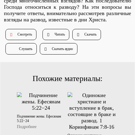
среди многочисленных взглядов? Как последователю
Душепопечение
Господа относиться к разводу? На эти вопросы вы
получите ответы, внимательно рассмотрев различные
взгляды на развод, известные в дни Христа.
Смотреть
Читать
Скачать
Слушать
Скачать аудио
Служение «Слово Истины»
Служение «Слово Истины»
Похожие материалы:
Подчинение жены. Ефесянам
5:22−24
Подробнее