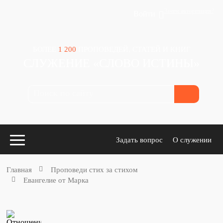
Зачем авторизация?
Войти
БОЛЕЕ
1 200
ПРОПОВЕДЕЙ, СТАТЕЙ И КНИГ
СЛУЖЕНИЕ «СЛОВО ИСТИНЫ»
Задать вопрос
О служении
Главная
Проповеди стих за стихом
Евангелие от Марка
Конспекты
для проповедников