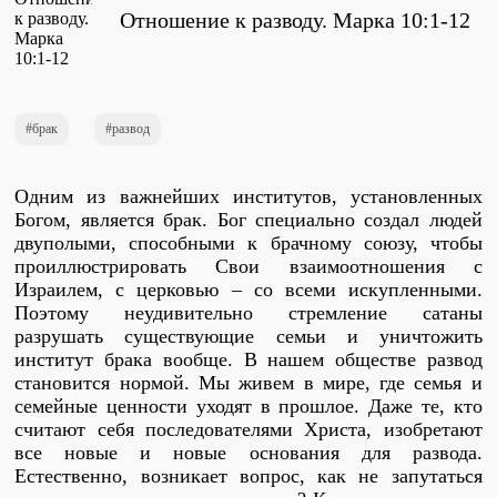
Проповеди
Отношение к разводу. Марка 10:1-12
стих за стихом
Слушай каждый день
брак
развод
Одним из важнейших институтов, установленных
Актуальные конспекты проповедей
Богом, является брак. Бог специально создал людей
двуполыми, способными к брачному союзу, чтобы
проиллюстрировать Свои взаимоотношения с
Израилем, с церковью – со всеми искупленными.
Тематические проповеди
Поэтому неудивительно стремление сатаны
разрушать существующие семьи и уничтожить
институт брака вообще. В нашем обществе развод
становится нормой. Мы живем в мире, где семья и
Библейская школа.
семейные ценности уходят в прошлое. Даже те, кто
Богословие
считают себя последователями Христа, изобретают
все новые и новые основания для развода.
Естественно, возникает вопрос, как не запутаться
Библейская школа.