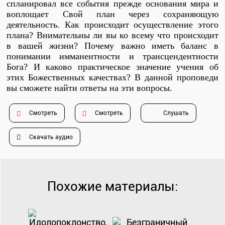
спланировал все события прежде основания мира и
Душепопечение
воплощает Свой план через сохраняющую
деятельность. Как происходит осуществление этого
плана? Внимательны ли вы ко всему что происходит
в вашей жизни? Почему важно иметь баланс в
понимании имманентности и трансцендентности
Бога? И каково практическое значение учения об
этих Божественных качествах? В данной проповеди
вы сможете найти ответы на эти вопросы.
Служение «Слово Истины»
Служение «Слово Истины»
Смотреть
Смотреть
Слушать
Скачать аудио
Похожие материалы: