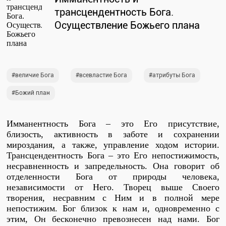
Проповеди
трансцендентность Бога.
стих за стихом
Осуществление Божьего плана
Слушай каждый день
величие Бога
всевластие Бога
атрибуты Бога
Божий план
Актуальные конспекты проповедей
Имманентность Бога – это Его присутствие,
близость, активность в заботе и сохранении
Тематические проповеди
мироздания, а также, управление ходом истории.
Трансцендентность Бога – это Его непостижимость,
несравненность и запредельность. Она говорит об
Библейская школа.
отделенности Бога от природы человека,
Богословие
независимости от Него. Творец выше Своего
творения, несравним с Ним и в полной мере
непостижим. Бог близок к нам и, одновременно с
этим, Он бесконечно превознесен над нами. Бог
Библейская школа.