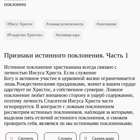
Проповеди
стих за стихом
Иисус Христос
ложная религиозность
поклонение
Слушай каждый день
Рождество Христово
истинная вера
Признаки истинного поклонения. Часть 1
Актуальные конспекты проповедей
Истинное поклонение христианина всегда связано с
личностью Иисуса Христа. Если служение
Богу и активное участие в церковной жизни ограничивается
лишь Рождественскими праздниками, значит в вашем сердце
Тематические проповеди
царствует не Христос, а собственное суеверие. Ложное
поклонение любит внешнюю сторону в ущерб содержанию,
поэтому личность Спасителя Иисуса Христа часто
игнорируется. В контрасте с ложным поклонением
Библейская школа.
рассмотрим истинных поклонников, наблюдая за которыми,
Богословие
выделим пять отличий истинного поклонения, и сможем
проверить себя, являемся ли мы истинными поклонниками.
Смотреть
Слушать
Скачать аудио
Библейская школа.