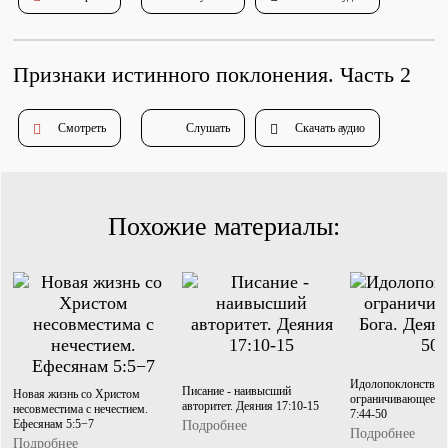
Душепопечение
Признаки истинного поклонения. Часть 2
Смотреть
Слушать
Скачать аудио
Служение «Слово Истины»
Служение «Слово Истины»
Похожие материалы:
Идолопоклонство,
Писание - наивысший
Новая жизнь со Христом
ограничивающее Бо
авторитет. Деяния 17:10-15
несовместима с нечестием.
7:44-50
Ефесянам 5:5−7
Подробнее
Подробнее
Подробнее