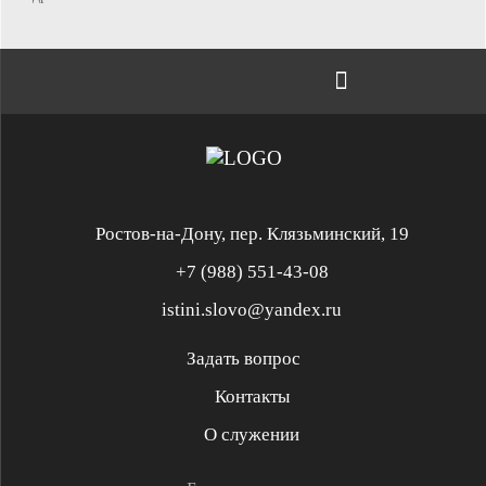
Ростов-на-Дону, пер. Клязьминский, 19
+7 (988) 551-43-08
istini.slovo@yandex.ru
Задать вопрос
Контакты
Служение «Слово Истины»
Служение «Слово Истины»
О служении
Духовная реформация
Библейская школа